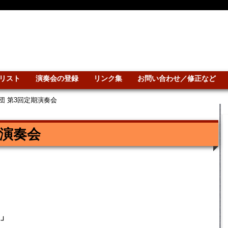
リスト
演奏会の登録
リンク集
お問い合わせ／修正など
団 第3回定期演奏会
期演奏会
」