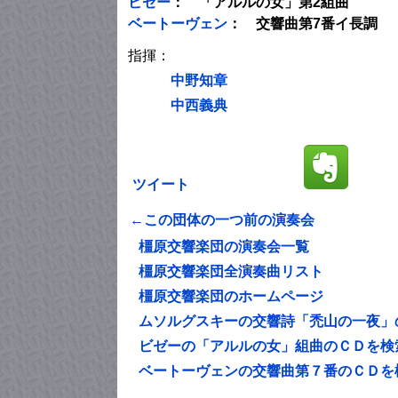
ビゼー
： 「アルルの女」第2組曲
ベートーヴェン
： 交響曲第7番イ長調
指揮：
中野知章
中西義典
ツイート
←この団体の一つ前の演奏会
橿原交響楽団の演奏会一覧
橿原交響楽団全演奏曲リスト
橿原交響楽団のホームページ
ムソルグスキーの交響詩「禿山の一夜」
ビゼーの「アルルの女」組曲のＣＤを検
ベートーヴェンの交響曲第７番のＣＤを