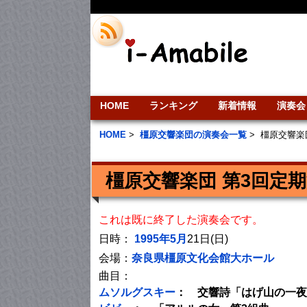
HOME
ランキング
新着情報
演奏会
HOME
>
橿原交響楽団の演奏会一覧
>
橿原交響楽
橿原交響楽団 第3回定
これは既に終了した演奏会です。
日時：
1995年5月
21日(日)
会場：
奈良県橿原文化会館大ホール
曲目：
ムソルグスキー
： 交響詩「はげ山の一夜