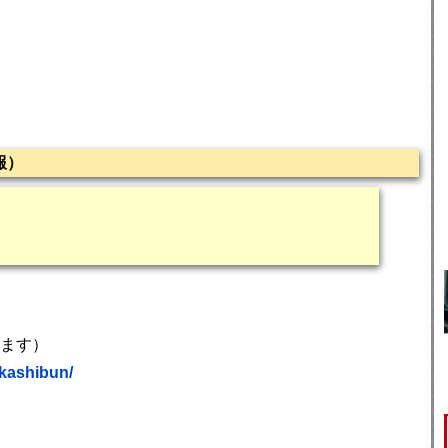
報）
います）
~kashibun/