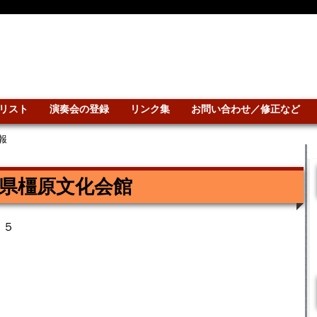
リスト
演奏会の登録
リンク集
お問い合わせ／修正など
報
県橿原文化会館
－５