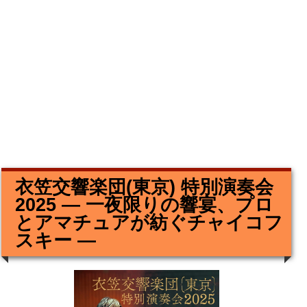
衣笠交響楽団(東京) 特別演奏会
2025 ― 一夜限りの響宴、プロ
とアマチュアが紡ぐチャイコフ
スキー ―