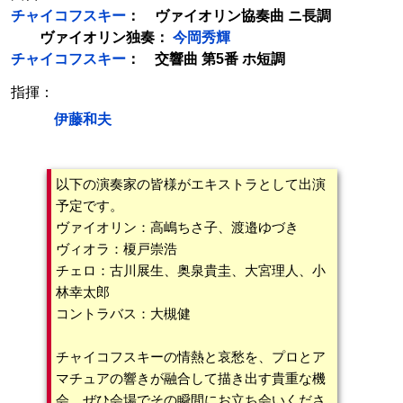
チャイコフスキー
： ヴァイオリン協奏曲 ニ長調
ヴァイオリン独奏：
今岡秀輝
チャイコフスキー
： 交響曲 第5番 ホ短調
指揮：
伊藤和夫
以下の演奏家の皆様がエキストラとして出演
予定です。
ヴァイオリン：高嶋ちさ子、渡邉ゆづき
ヴィオラ：榎戸崇浩
チェロ：古川展生、奥泉貴圭、大宮理人、小
林幸太郎
コントラバス：大槻健
チャイコフスキーの情熱と哀愁を、プロとア
マチュアの響きが融合して描き出す貴重な機
会。ぜひ会場でその瞬間にお立ち会いくださ