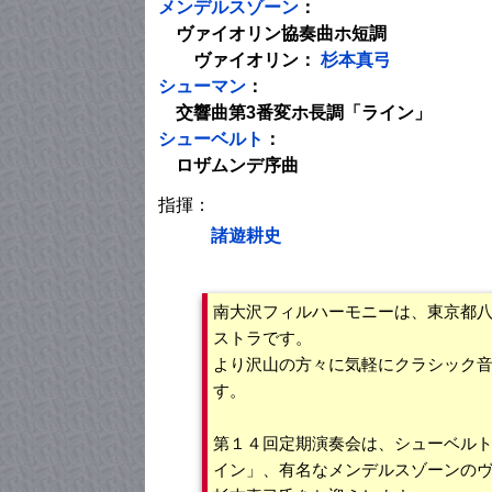
メンデルスゾーン
：
ヴァイオリン協奏曲ホ短調
ヴァイオリン：
杉本真弓
シューマン
：
交響曲第3番変ホ長調「ライン」
シューベルト
：
ロザムンデ序曲
指揮：
諸遊耕史
南大沢フィルハーモニーは、東京都
ストラです。
より沢山の方々に気軽にクラシック
す。
第１４回定期演奏会は、シューベル
イン」、有名なメンデルスゾーンの