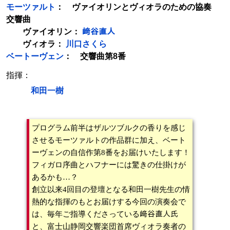
モーツァルト
： ヴァイオリンとヴィオラのための協奏
交響曲
ヴァイオリン：
﨑谷直人
ヴィオラ：
川口さくら
ベートーヴェン
： 交響曲第8番
指揮：
和田一樹
プログラム前半はザルツブルクの香りを感じ
させるモーツァルトの作品群に加え、ベート
ーヴェンの自信作第8番をお届けいたします！
フィガロ序曲とハフナーには驚きの仕掛けが
あるかも…？
創立以来4回目の登壇となる和田一樹先生の情
熱的な指揮のもとお届けする今回の演奏会で
は、毎年ご指導くださっている﨑谷直人氏
と、富士山静岡交響楽団首席ヴィオラ奏者の