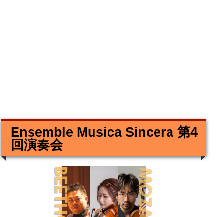
Ensemble Musica Sincera 第4
回演奏会