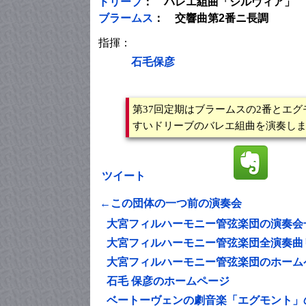
ドリーブ
： バレエ組曲「シルヴィア」
ブラームス
： 交響曲第2番ニ長調
指揮：
石毛保彦
第37回定期はブラームスの2番とエ
すいドリーブのバレエ組曲を演奏し
ツイート
←この団体の一つ前の演奏会
大宮フィルハーモニー管弦楽団の演奏会
大宮フィルハーモニー管弦楽団全演奏曲
大宮フィルハーモニー管弦楽団のホーム
石毛 保彦のホームページ
ベートーヴェンの劇音楽「エグモント」