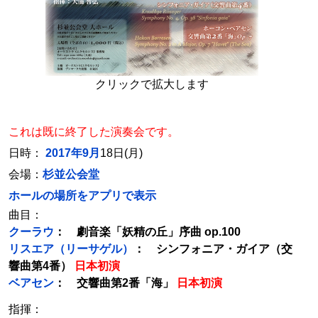
クリックで拡大します
これは既に終了した演奏会です。
日時：
2017年9月
18日(月)
会場：
杉並公会堂
ホールの場所をアプリで表示
曲目：
クーラウ
： 劇音楽「妖精の丘」序曲 op.100
リスエア（リーサゲル）
： シンフォニア・ガイア（交
響曲第4番）
日本初演
ベアセン
： 交響曲第2番「海」
日本初演
指揮：