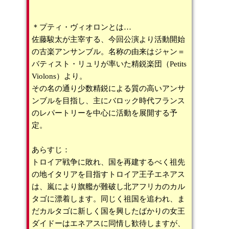
＊プティ・ヴィオロンとは…
佐藤駿太が主宰する、今回公演より活動開始
の古楽アンサンブル。名称の由来はジャン＝
バティスト・リュリが率いた精鋭楽団（Petits
Violons）より。
その名の通り少数精鋭による質の高いアンサ
ンブルを目指し、主にバロック時代フランス
のレパートリーを中心に活動を展開する予
定。
あらすじ：
トロイア戦争に敗れ、国を再建するべく祖先
の地イタリアを目指すトロイア王子エネアス
は、嵐により旗艦が難破し北アフリカのカル
タゴに漂着します。同じく祖国を追われ、ま
だカルタゴに新しく国を興したばかりの女王
ダイドーはエネアスに同情し歓待しますが、