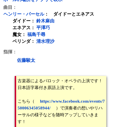
曲目：
ヘンリー・パーセル
： ダイドーとエネアス
ダイドー：
鈴木麻由
エネアス：
平澤巧
魔女：
福島千尋
ベリンダ：
清水理沙
指揮：
佐藤駿太
古楽器によるバロック・オペラの上演です！
日本語字幕付き原語上演です。
こちら（
https://www.facebook.com/events/7
50006345058944/
）で演奏者の想いやリハ
ーサルの様子などを随時アップしていきま
す！