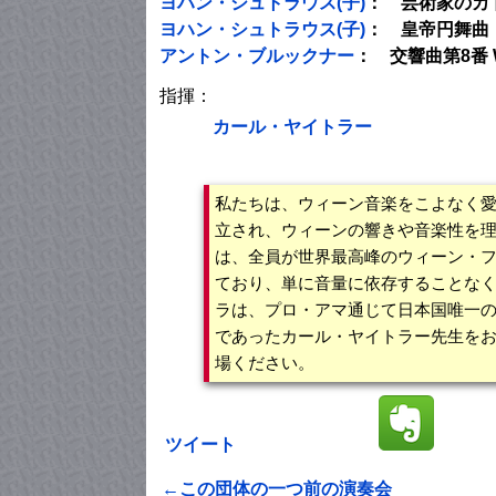
ヨハン・シュトラウス(子)
： 芸術家のカ
ヨハン・シュトラウス(子)
： 皇帝円舞曲 
アントン・ブルックナー
： 交響曲第8番 WA
指揮：
カール・ヤイトラー
私たちは、ウィーン音楽をこよなく愛す
立され、ウィーンの響きや音楽性を
は、全員が世界最高峰のウィーン・
ており、単に音量に依存することな
ラは、プロ・アマ通じて日本国唯一
であったカール・ヤイトラー先生を
場ください。
ツイート
←この団体の一つ前の演奏会