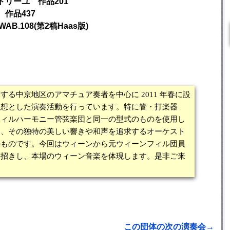
ドリーユ 作品201
作品437
B.108(第2稿Haas版)
る中京地区のアマチュア奏者を中心に 2011 年春に設
理想とした演奏活動を行っています。特に管・打楽器
フィルハーモニー管弦楽団と同一の型式のものを使用し
く、その独特の美しい響きや和声を追求するオーケスト
のものです。今回はウィーンから元ウィーンフィル団員
お招きし、本場のウィーン音楽を体現します。是非ご来
この団体の次の演奏会→