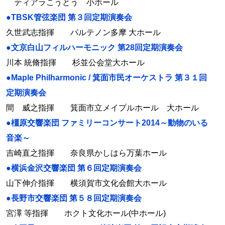
ティアラこうとう 小ホール
●TBSK管弦楽団 第３回定期演奏会
久世武志指揮 パルテノン多摩 大ホール
●文京白山フィルハーモニック 第28回定期演奏会
川本 統脩指揮 杉並公会堂大ホール
●Maple Philharmonic / 箕面市民オーケストラ 第３１回
定期演奏会
間 威之指揮 箕面市立メイプルホール 大ホール
●橿原交響楽団 ファミリーコンサート2014～動物のいる
音楽～
吉崎直之指揮 奈良県かしはら万葉ホール
●横浜金沢交響楽団 第６回定期演奏会
山下伸介指揮 横須賀市文化会館大ホール
●長野市交響楽団 第５８回定期演奏会
宮澤 等指揮 ホクト文化ホール(中ホール)