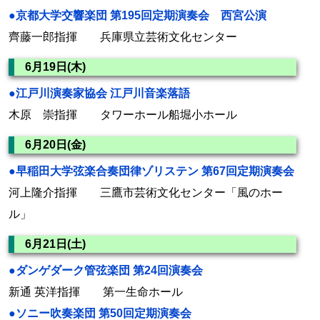
●京都大学交響楽団 第195回定期演奏会 西宮公演
齊藤一郎指揮 兵庫県立芸術文化センター
6月19日(木)
●江戸川演奏家協会 江戸川音楽落語
木原 崇指揮 タワーホール船堀小ホール
6月20日(金)
●早稲田大学弦楽合奏団律ゾリステン 第67回定期演奏会
河上隆介指揮 三鷹市芸術文化センター「風のホー
ル」
6月21日(土)
●ダンゲダーク管弦楽団 第24回演奏会
新通 英洋指揮 第一生命ホール
●ソニー吹奏楽団 第50回定期演奏会