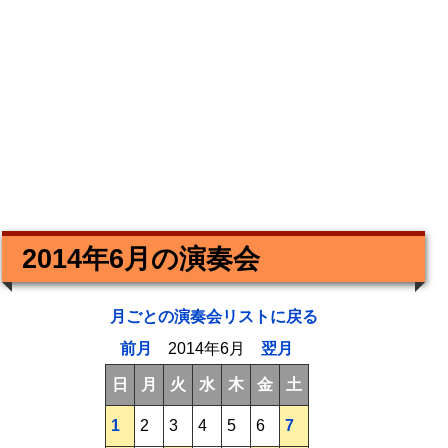
2014年6月の演奏会
月ごとの演奏会リストに戻る
前月
2014年6月
翌月
日
月
火
水
木
金
土
1
2
3
4
5
6
7