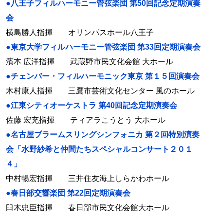
●八王子フィルハーモニー管弦楽団 第50回記念定期演奏
会
横島勝人指揮 オリンパスホール八王子
●東京大学フィルハーモニー管弦楽団 第33回定期演奏会
濱本 広洋指揮 武蔵野市民文化会館 大ホール
●チェンバー・フィルハーモニック東京 第１５回演奏会
木村康人指揮 三鷹市芸術文化センター 風のホール
●江東シティオーケストラ 第40回記念定期演奏会
佐藤 宏充指揮 ティアラこうとう 大ホール
●名古屋ブラームスリングシンフォニカ 第２回特別演奏
会「水野紗希と仲間たちスペシャルコンサート２０１
４」
中村暢宏指揮 三井住友海上しらかわホール
●春日部交響楽団 第22回定期演奏会
臼木忠臣指揮 春日部市民文化会館大ホール