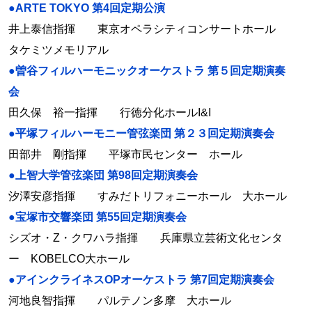
●ARTE TOKYO 第4回定期公演
井上泰信指揮 東京オペラシティコンサートホール
タケミツメモリアル
●曽谷フィルハーモニックオーケストラ 第５回定期演奏
会
田久保 裕一指揮 行徳分化ホールI&I
●平塚フィルハーモニー管弦楽団 第２３回定期演奏会
田部井 剛指揮 平塚市民センター ホール
●上智大学管弦楽団 第98回定期演奏会
汐澤安彦指揮 すみだトリフォニーホール 大ホール
●宝塚市交響楽団 第55回定期演奏会
シズオ・Z・クワハラ指揮 兵庫県立芸術文化センタ
ー KOBELCO大ホール
●アインクライネスOPオーケストラ 第7回定期演奏会
河地良智指揮 パルテノン多摩 大ホール