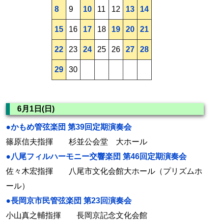
8
9
10
11
12
13
14
15
16
17
18
19
20
21
22
23
24
25
26
27
28
29
30
6月1日(日)
●かもめ管弦楽団 第39回定期演奏会
篠原信夫指揮 杉並公会堂 大ホール
●八尾フィルハーモニー交響楽団 第46回定期演奏会
佐々木宏指揮 八尾市文化会館大ホール（プリズムホ
ール）
●長岡京市民管弦楽団 第23回演奏会
小山真之輔指揮 長岡京記念文化会館