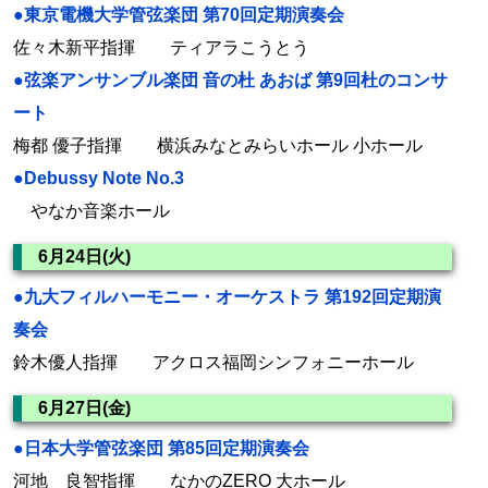
●東京電機大学管弦楽団 第70回定期演奏会
佐々木新平指揮 ティアラこうとう
●弦楽アンサンブル楽団 音の杜 あおば 第9回杜のコンサ
ート
梅都 優子指揮 横浜みなとみらいホール 小ホール
●Debussy Note No.3
やなか音楽ホール
6月24日(火)
●九大フィルハーモニー・オーケストラ 第192回定期演
奏会
鈴木優人指揮 アクロス福岡シンフォニーホール
6月27日(金)
●日本大学管弦楽団 第85回定期演奏会
河地 良智指揮 なかのZERO 大ホール