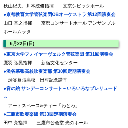
秋山紀夫、川本統脩指揮 文京シビックホール
●京都教育大学管弦楽団OBオーケストラ 第12回演奏会
山口 基之指揮 京都コンサートホール アンサンブル
ホールムラタ
6月22日(日)
●東京大学フォイヤーヴェルク管弦楽団 第31回演奏会
鷹羽 弘晃指揮 新宿文化センター
●渋谷幕張高校吹奏楽部 第30回定期演奏会
渋谷幕張高校 田村記念講堂
●音の絵 サンデーコンサート～いろいろなプレリュード
～
アートスペース&ティー「わとわ」
●三鷹市吹奏楽団 第33回定期演奏会
田中 亮指揮 三鷹市公会堂 光のホール