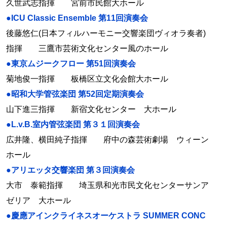
久世武志指揮 宮前市民館大ホール
●ICU Classic Ensemble 第11回演奏会
後藤悠仁(日本フィルハーモニー交響楽団ヴィオラ奏者)
指揮 三鷹市芸術文化センター風のホール
●東京ムジークフロー 第51回演奏会
菊地俊一指揮 板橋区立文化会館大ホール
●昭和大学管弦楽団 第52回定期演奏会
山下進三指揮 新宿文化センター 大ホール
●L.v.B.室内管弦楽団 第３１回演奏会
広井隆、横田純子指揮 府中の森芸術劇場 ウィーン
ホール
●アリエッタ交響楽団 第３回演奏会
大市 泰範指揮 埼玉県和光市民文化センターサンア
ゼリア 大ホール
●慶應アインクライネスオーケストラ SUMMER CONC