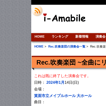
HOME
ランキング
新着情報
演奏会
HOME
>
Rec.吹奏楽団の演奏会一覧
>
Rec.吹
Rec.吹奏楽団 ~全曲
これは既に終了した演奏会です。
日時：
2024年1月
14日(日)
会場：
箕面市立メイプルホール 大ホール
曲目：