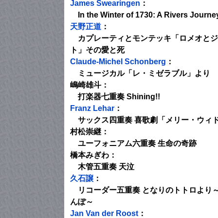
James Swearingen
：
In the Winter of 1730: A Rivers Journe
天野正道
：
カプレーティとモンテッキ「ロメオとジ
ト」その愛と死
Claude-Michel Schonberg
：
ミュージカル「レ・ミゼラブル」より
嶋崎雄斗：
打楽器七重奏 Shining!!
Franz Lehar
：
サックス四重奏 喜歌劇「メリー・ウィ
村松崇継：
ユーフォニアム六重奏 生命の奇跡
橋本みぎわ：
木管五重奏 天泣
久石譲
：
リコーダー五重奏 となりのトトロより
んぽ～
Jan Van der Roost
：