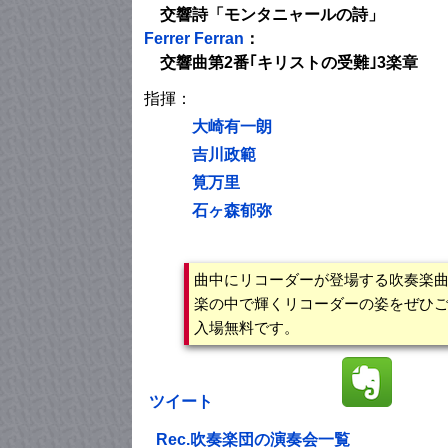
交響詩「モンタニャールの詩」
Ferrer Ferran
：
交響曲第2番｢キリストの受難｣3楽章
指揮：
大崎有一朗
吉川政範
筧万里
石ヶ森郁弥
曲中にリコーダーが登場する吹奏楽
楽の中で輝くリコーダーの姿をぜひ
入場無料です。
ツイート
Rec.吹奏楽団の演奏会一覧