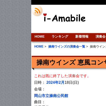
HOME
ランキング
新着情報
演奏会
HOME
>
操南ウインズの演奏会一覧
>
操南ウイン
操南ウインズ 恵風コン
これは既に終了した演奏会です。
日時：
2024年2月
18日(日)
会場：
岡山市立操南公民館
曲目：