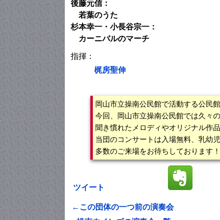
後藤元信：
若葉のうた
杉本幸一・小長谷宗一：
カーニバルのマーチ
指揮：
梶房聖伸
岡山市立操南公民館で活動する公民
今回、岡山市立操南公民館では久々
聞き慣れたメロディやオリジナル作
当団のコンサートは入場無料、乳幼
多数のご来場をお待ちしております
ツイート
←この団体の一つ前の演奏会