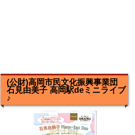
(公財)高岡市民文化振興事業団
石見由美子 高岡駅deミニライブ
♪