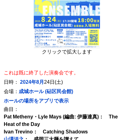
クリックで拡大します
これは既に終了した演奏会です。
日時：
2024年8月
24日(土)
会場：
成城ホール (砧区民会館)
ホールの場所をアプリで表示
曲目：
Pat Metheny・Lyle Mays (編曲: 伊藤達真)： The
Heat of the Day
Ivan Trevino： Catching Shadows
山澤洋之
： 盛岡三大麺を讃えて