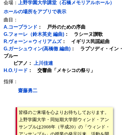
会場：
上野学園大学講堂（石橋メモリアルホール）
ホールの場所をアプリで表示
曲目：
A.コープランド
： 戸外のための序曲
G.フォーレ（鈴木英史 編曲)
： ラシーヌ讃歌
R.ヴォーン＝ウィリアムズ
： イギリス民謡組曲
G.ガーシュウィン(高橋徹 編曲)
： ラプソディ・イン・
ブルー
ピアノ：
上川佳連
H.O.リード
： 交響曲「メキシコの祭り」
指揮：
齋藤勇二
皆様のご来場を心よりお待ちしております。
上野学園大学・同短期大学部ウィンド・アン
サンブルは2008年（平成20）の「ウィンド・
アンサンブル」の授業の発足以来、活動を開