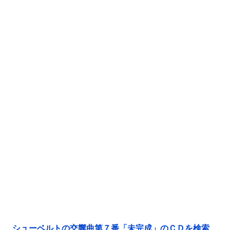
シューベルトの交響曲第７番「未完成」のＣＤを検索