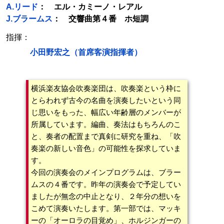
A.リード
： エル・カミーノ・レアル
J.ブラームス
： 交響曲第４番 ホ短調
指揮：
小田野宏之（首席客演指揮者）
横浜楽友協会吹奏楽団は、吹奏楽という枠に
とらわれず古今の名曲を演奏したいという同
じ思いをもった、幅広い年齢層のメンバーが
所属しています。編曲、奏法はもちろんのこ
と、奏者の配置まで真剣に研究を重ね、「吹
奏楽の新しい音色」の可能性を探求していま
す。
今回の演奏会のメインプログラムは、ブラー
ムスの４番です。昨年の演奏会で予定してい
ましたが無念の中止となり、２年分の想いを
こめて演奏いたします。第一部では、マッキ
ーの「オーロラの目覚め」、ホルジンガーの