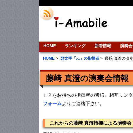
HOME
ランキング
新着情報
演奏会
HOME
>
頭文字「ふ」の指揮者
>
藤﨑 真澄の演
藤﨑 真澄の演奏会情報
ＨＰをお持ちの指揮者の皆様。相互リンク
フォーム
よりご連絡下さい。
これからの藤﨑 真澄指揮による演奏会