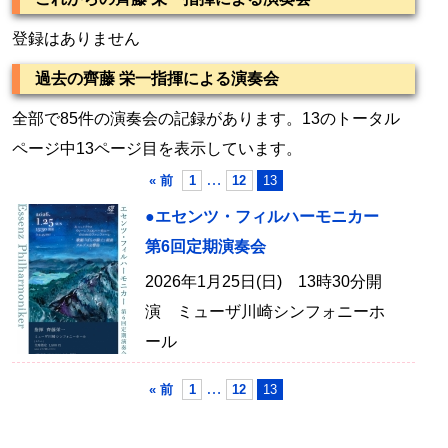
登録はありません
過去の齊藤 栄一指揮による演奏会
全部で85件の演奏会の記録があります。13のトータル
ページ中13ページ目を表示しています。
…
« 前
1
12
13
●エセンツ・フィルハーモニカー
第6回定期演奏会
2026年1月25日(日) 13時30分開
演 ミューザ川崎シンフォニーホ
ール
…
« 前
1
12
13