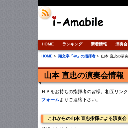
HOME
ランキング
新着情報
演奏会
HOME
>
頭文字「や」の指揮者
>
山本 直忠の演
山本 直忠の演奏会情報
ＨＰをお持ちの指揮者の皆様。相互リンク
フォーム
よりご連絡下さい。
これからの山本 直忠指揮による演奏会