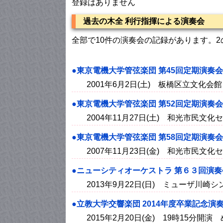
登録はありません
過去の木全 利行指揮による演奏会
全部で10件の演奏会の記録があります。
●東京電機大学管弦楽団 第45回定期演奏会
2001年6月2日(土) 板橋区立文化会館
●東京電機大学管弦楽団 第52回定期演奏会
2004年11月27日(土) 和光市民文化
●東京電機大学管弦楽団 第58回定期演奏会
2007年11月23日(金) 和光市民文化
●ニューシティオーケストラ 第６３回演奏
2013年9月22日(日) ミューザ川崎
●立教大学交響楽団 2014年度卒業記念演
2015年2月20日(金) 19時15分