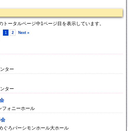
2のトータルページ中1ページ目を表示しています。
1
2
Next »
センター
センター
会
シンフォニーホール
奏会
開演 めぐろパーシモンホール大ホール