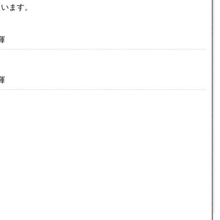
ています。
揮
揮