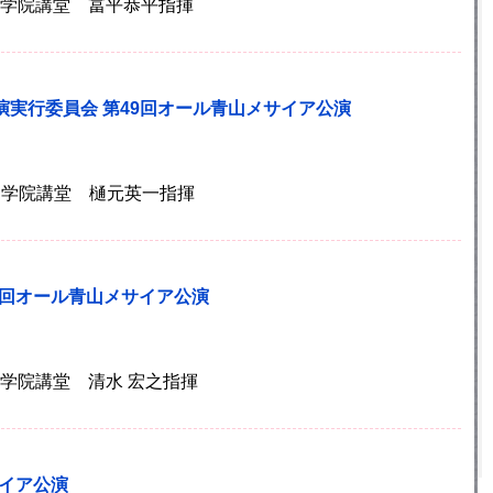
)青山学院講堂 冨平恭平指揮
演実行委員会 第49回オール青山メサイア公演
)青山学院講堂 樋元英一指揮
8回オール青山メサイア公演
)青山学院講堂 清水 宏之指揮
サイア公演