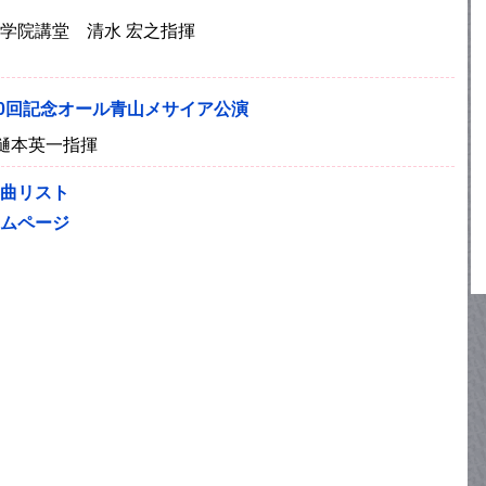
)青山学院講堂 清水 宏之指揮
40回記念オール青山メサイア公演
 樋本英一指揮
曲リスト
ムページ