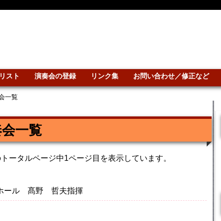
リスト
演奏会の登録
リンク集
お問い合わせ／修正など
会一覧
奏会一覧
のトータルページ中1ページ目を表示しています。
館 ホール 髙野 哲夫指揮