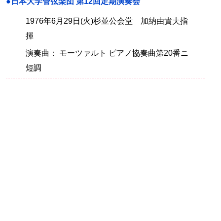
●日本大学管弦楽団 第12回定期演奏会
1976年6月29日(火)杉並公会堂 加納由貴夫指
揮
演奏曲： モーツァルト ピアノ協奏曲第20番ニ
短調