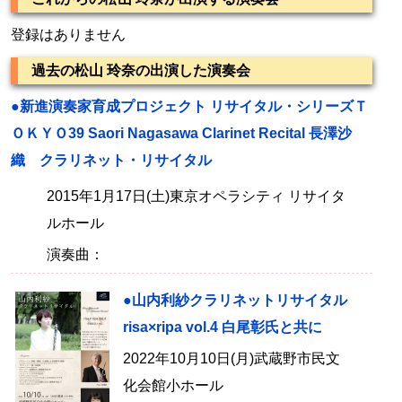
登録はありません
過去の松山 玲奈の出演した演奏会
●新進演奏家育成プロジェクト リサイタル・シリーズＴ
ＯＫＹＯ39 Saori Nagasawa Clarinet Recital 長澤沙
織 クラリネット・リサイタル
2015年1月17日(土)東京オペラシティ リサイタ
ルホール
演奏曲：
●山内利紗クラリネットリサイタル
risa×ripa vol.4 白尾彰氏と共に
2022年10月10日(月)武蔵野市民文
化会館小ホール