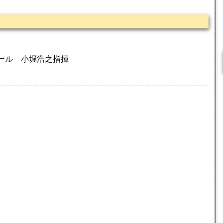
堂ホール 小堀浩之指揮
調