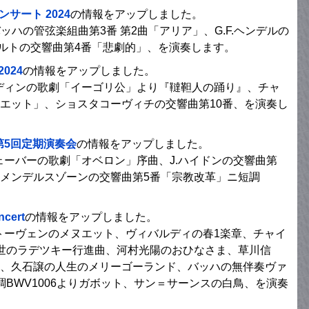
サート 2024
の情報をアップしました。
バッハの管弦楽組曲第3番 第2曲「アリア」、G.F.ヘンデルの
ベルトの交響曲第4番「悲劇的」、を演奏します。
2024
の情報をアップしました。
ロディンの歌劇「イーゴリ公」より『韃靼人の踊り』、チャ
エット」、ショスタコーヴィチの交響曲第10番、を演奏し
第5回定期演奏会
の情報をアップしました。
ウェーバーの歌劇「オベロン」序曲、J.ハイドンの交響曲第
03、F.メンデルスゾーンの交響曲第5番「宗教改革」ニ短調
cert
の情報をアップしました。
ートーヴェンのメヌエット、ヴィバルディの春1楽章、チャイ
1世のラデツキー行進曲、河村光陽のおひなさま、草川信
、久石譲の人生のメリーゴーランド、バッハの無伴奏ヴァ
BWV1006よりガボット、サン＝サーンスの白鳥、を演奏