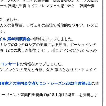
バルトークのルーマニア民族舞曲 弦楽合奏版、スークの弦楽
ーの弦楽六重奏曲《フィレンツェの思い出》 弦楽合奏
プしました。
デュカスの交響曲、ラヴェルの高雅で感傷的なワルツ、レスピ
す。
ル 第46回演奏会
の情報をアップしました。
ラキレフの3つのロシアの主題による序曲、ガーシュインの
春（2つの悲しき旋律より）、ボロディンのだったん人の
トコンサート
の情報をアップしました。
ラン メンケンの美女と野獣、久石 譲のとなりのトトロメド
演奏家との室内楽交流サロン・シーズン2023年度第8回
の情
ヴェンの弦楽四重奏曲 Op.18-1 第1,2楽章、を演奏しま