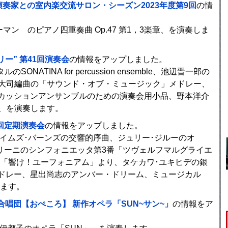
演奏家との室内楽交流サロン・シーズン2023年度第9回
の情
マン のピアノ四重奏曲 Op.47 第1，3楽章、を演奏しま
ー” 第41回演奏会
の情報をアップしました。
NATINA for percussion ensemble、池辺晋一郎の
大司編曲の「サウンド・オブ・ミュージック」メドレー、
カッションアンサンブルのための演奏会用小品、野本洋介
」、を演奏します。
4回定期演奏会
の情報をアップしました。
ェイムズ･バーンズの交響的序曲、ジュリー･ジルーのオ
リーニのシンフォニエッタ第3番「ツヴェルフマルグライエ
「響け！ユーフォニアム」より、タケカワ･ユキヒデの銀
メドレー、星出尚志のアンバー・ドリーム、ミュージカル
ます。
唱団【おぺころ】 新作オペラ「SUN~サン~」
の情報をア