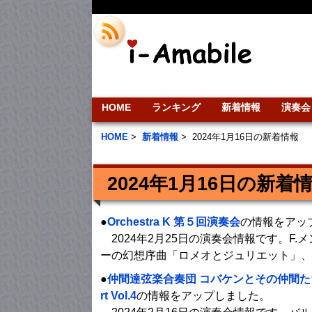
HOME
ランキング
新着情報
演奏会
HOME
>
新着情報
>
2024年1月16日の新着情報
2024年1月16日の新着
●
Orchestra K 第５回演奏会
の情報をアッ
2024年2月25日の演奏会情報です。F.
ーの幻想序曲「ロメオとジュリエット」、
●
仲間達弦楽合奏団 コバケンとその仲間たちオー
rt Vol.4
の情報をアップしました。