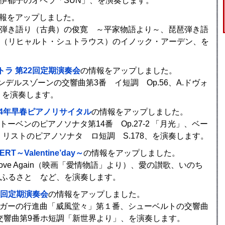
田伊都子のオペラ「SUN」、を演奏します。
報をアップしました。
琵琶弾き語り（古典）の俊寛 ～平家物語より～、琵琶弾き語
（リヒャルト・シュトラウス）のイノック・アーデン、を
ラ 第22回定期演奏会
の情報をアップしました。
ンデルスゾーンの交響曲第3番 イ短調 Op.56、A.ドヴォ
8、を演奏します。
24年早春ピアノリサイタル
の情報をアップしました。
ーベンのピアノソナタ第14番 Op.27-2 「月光」、ベー
0、リストのピアノソナタ ロ短調 S.178、を演奏します。
～Valentine’day～
の情報をアップしました。
Love Again（映画「愛情物語」より）、愛の讃歌、いのち
ふるさと など、を演奏します。
9回定期演奏会
の情報をアップしました。
エルガーの行進曲「威風堂々」第１番、シューベルトの交響曲
クの交響曲第9番ホ短調「新世界より」、を演奏します。