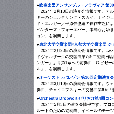
●
吹奏楽団アンサンブル・フラヴィア 第3
2024年2月18日の演奏会情報です。
キーのシェルタリング・スカイ、ナイジェ
ド・エルガー／平原伸也編の創作主題によ
ペンターズ・フォーエバー、本澤なおゆき
ョン、を演奏します。
●
東北大学交響楽団×京都大学交響楽団 ジ
2024年2月23日の演奏会情報です。L.v
ドヴォルザークの交響曲第7番 二短調 作
ンガー』より第1幕への前奏曲、G.ビゼ
ル」、を演奏します。
●
オーケストラパレゾン 第10回定期演奏会
2024年3月10日の演奏会情報です。
奏曲、チャイコフスキーの交響曲第6番「
●
Orchestra Dropwort ぜりおけ第4
2024年5月3日の演奏会情報です。プロ
ルートのための協奏曲、イベールのモーツ