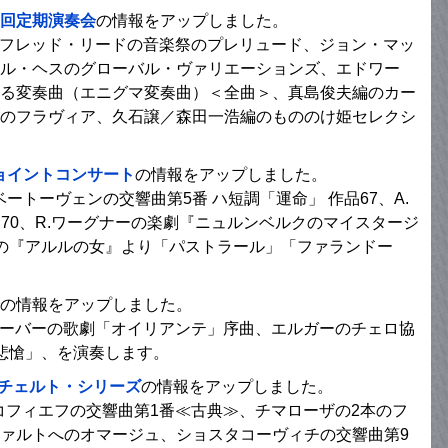
0回定期演奏会
の情報をアップしました。
アルフレッド・リードの音楽祭のプレリュード、ジョン・マッ
ル・ヘスのグローバル・ヴァリエーションズ、エドワー
る変奏曲（エニグマ変奏曲）＜全曲＞、真島俊夫編のカー
のフラヴィア、久石譲／森田一浩編のもののけ姫セレクシ
ョイントコンサート
の情報をアップしました。
.ベートーヴェンの交響曲第5番 ハ短調「運命」 作品67、A.
品70、R.ワーグナーの楽劇『ニュルンベルクのマイスタージ
ーの『アルルの女』より「パストラール」「ファランドー
の情報をアップしました。
ウェーバーの歌劇「オイリアンテ」序曲、エルガーのチェロ協
悲愴」、を演奏します。
回コンチェルト・シリーズ
の情報をアップしました。
コフィエフの交響曲第1番≪古典≫、チマローザの2本のフ
ァルトへのオマージュ、ショスタコーヴィチの交響曲第9