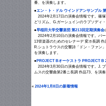
番、を演奏します。
●
エン・ト・ドル ウインドアンサンブル 
2024年2月17日の演奏会情報です。篠
どリズム、G.ガーシュインのラプソディ
●
早稲田大学交響楽団 第213回定期演奏会
2024年2月10日の演奏会情報です。バ
13管楽器のためのセレナーデ 変ホ長調 作
R.シュトラウスの交響詩「ドン・ファン」
を演奏します。
●
PROJECT Bオーケストラ PROJECT B 2
2024年3月30日の演奏会情報です。J. 
ムスの交響曲第2番ニ長調 作品73、を演
«
2024年1月8日の新着情報