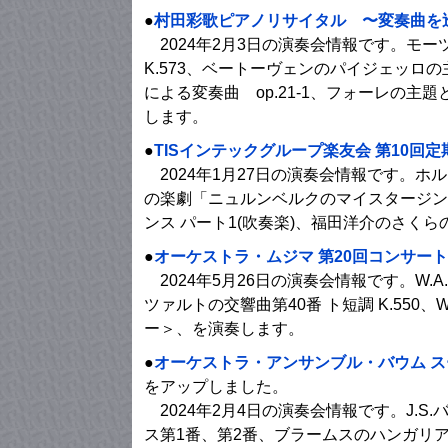
●
村田彩歌ピアノリサイタル 〜変奏曲を
2024年2月3日の演奏会情報です。モ
K.573、ベートーヴェンのパイジェッロの
による変奏曲 op.21-1、フォーレの主題
します。
●
TISインテックグループ楽友会 第10回
2024年1月27日の演奏会情報です。ホ
の楽劇「ニュルンベルクのマイスタージン
ンス パート1(吹奏楽)、福田洋介のさくらの
●
オーケストラ・ムジマ 第20回コンサート
2024年5月26日の演奏会情報です。W.A.
ツァルトの交響曲第40番 ト短調 K.550、W
ー＞、を演奏します。
●
オーケストラ・アンサンブル・バウム 
をアップしました。
2024年2月4日の演奏会情報です。J.
ス第1番、第2番、ブラームスのハンガリ