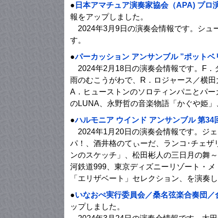
●
日本アマチュア演奏家協会（APA) プロ
報をアップしました。
2024年3月9日の演奏会情報です。シュー
す。
●
パーカッション アンサンブル ”ポットベリ
2024年2月18日の演奏会情報です。F．タルのSO
雨のむこうがわで、R．ロジャース／横田
A．ヒューストンのソロティンパニとパー
のLUNA、永野哲の音楽物語「かぐや姫
●
ハルモニア ウインド アンサンブル 第3
2024年1月20日の演奏会情報です。ジ
パ！、酒井格のてぃーだ、ランコ･チェザ
ンのスケッチ」、松田彬人の三日月の舞～
河鉄道999、東京ディズニーリゾート・
「エリザベート」セレクション、を演奏し
●
いなおぺ実行委員会／桑名弦楽合奏団／合
ップしました。