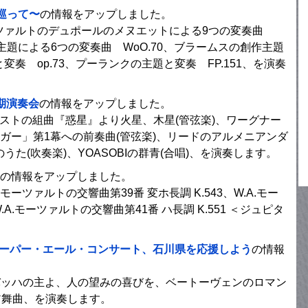
巡って〜
の情報をアップしました。
ーツァルトのデュポールのメヌエットによる9つの変奏曲
主題による6つの変奏曲 WoO.70、ブラームスの創作主題
と変奏 op.73、プーランクの主題と変奏 FP.151、を演奏
定期演奏会
の情報をアップしました。
ルストの組曲『惑星』より火星、木星(管弦楽)、ワーグナー
ガー」第1幕への前奏曲(管弦楽)、リードのアルメニアンダ
うた(吹奏楽)、YOASOBIの群青(合唱)、を演奏します。
の情報をアップしました。
モーツァルトの交響曲第39番 変ホ長調 K.543、W.A.モー
.A.モーツァルトの交響曲第41番 ハ長調 K.551 ＜ジュピタ
スーパー・エール・コンサート、石川県を応援しよう
の情報
S.バッハの主よ、人の望みの喜びを、ベートーヴェンのロマン
ア舞曲、を演奏します。