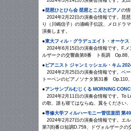
2024年3月24日の演奏会情報です。太
●
琵琶ひとひら会 琵琶とこえとピアノ
の情
2024年2月22日の演奏会情報です。
り（川嶋信子）の浦嶋子伝説、メロドラマ
演奏します。
●
東大フィル・グラデュエイト・オーケスト
2024年6月15日の演奏会情報です。F.メ
ルザークの交響曲第8番 ト長調 Op.8
●
ピアニスト ジャンミッシェル・キム 20
2024年2月25日の演奏会情報です。ベート
トーベンのピアノソナタ第31番 Op.11
●
アンサンブルむじくる MORNING CONCERT
2024年2月11日の演奏会情報です。To 
の歌、誰も寝てはならぬ、翼をください、
●
専修大学フィルハーモニー管弦楽団 第4
2024年2月27日の演奏会情報です。
第7(8)番ロ短調D.759、ドヴォルザー