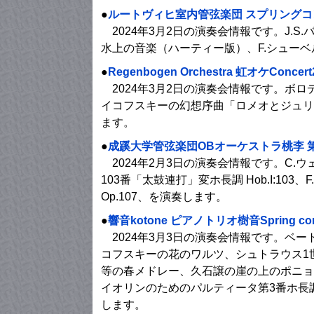
●
ルートヴィヒ室内管弦楽団 スプリングコン
2024年3月2日の演奏会情報です。J.S.
水上の音楽（ハーティー版）、F.シュー
●
Regenbogen Orchestra 虹オケConcert
2024年3月2日の演奏会情報です。ボ
イコフスキーの幻想序曲「ロメオとジュリ
ます。
●
成蹊大学管弦楽団OBオーケストラ桃李 
2024年2月3日の演奏会情報です。C.
103番「太鼓連打」変ホ長調 Hob.I:1
Op.107、を演奏します。
●
響音kotone ピアノトリオ樹音Spring con
2024年3月3日の演奏会情報です。ベ
コフスキーの花のワルツ、シュトラウス
等の春メドレー、久石譲の崖の上のポニョ
イオリンのためのパルティータ第3番ホ長調
します。