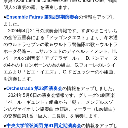
康典のOur Eternal Land/We Are The Chosen One、鶴園
明人の東雲の露、を演奏します。
●
Ensemble Fatras 第6回定期演奏会
の情報をアップし
ました。
2024年4月21日の演奏会情報です。すぎやまこういち
の金管五重奏による「ドラゴンクエスト」より、冬木透
のウルトラセブンの歌＆ウルトラ警備隊の歌～ウルトラ
ホーク発進～、L.サルツェドのディベルティメント、H.
パーセルの劇音楽「アブデラザール」、D.ドンディーヌ
の4本のトロンボーンの為の組曲、G.フォーレのレクイ
エムより「ピエ・イエズ」、C.ドビュッシーの小組曲、
を演奏します。
●
Orchestrada 第23回演奏会
の情報をアップしました。
2024年5月6日の演奏会情報です。グリーグの劇音楽
「ペール・ギュント」組曲から「朝」、メンデルスゾー
ンのヴァイオリン協奏曲 ホ短調、マーラー（Lee編曲）
の交響曲第1番「巨人」ニ長調、を演奏します。
●
中央大学管弦楽団 第91回定期演奏会
の情報をアップし