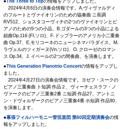
●
The Three to Top
の情報をアップしました。
2024年4月6日の演奏会情報です。A.ヴィヴァルディ
のフルートとヴァイオリンのための協奏曲 ニ長調
RV512、ショスタコーヴィチの2つのヴァイオリンとピ
アノのための5つの小品、B.ゴダールの3つの小品による
組曲Op.116 (Fl.ソロ)、F. ドップラーのアメリカ小二重奏
曲 Op.37、E.モリコーネのニューシネマパラダイス、M.
ラヴェルのツィガーヌ(Vn.ソロ)、O. クローゼのロマン
ス Op.34、J. イベールの2つの間奏曲、を演奏します。
●
This Generation Pianotrio Concert
の情報をアップし
ました。
2024年4月27日の演奏会情報です。ヨゼフ・スークの
ピアノ三重奏曲 ト短調 作品２、ヴィーチェスラフ・ノ
ヴァークのピアノ三重奏2番 ニ短調 作品27、アントニ
ン・ドヴォルザークのピアノ三重奏4番 ホ短調 作品90、
を演奏します。
●
幕張フィルハーモニー管弦楽団 第60回定期演奏会
の情
報をアップしました。