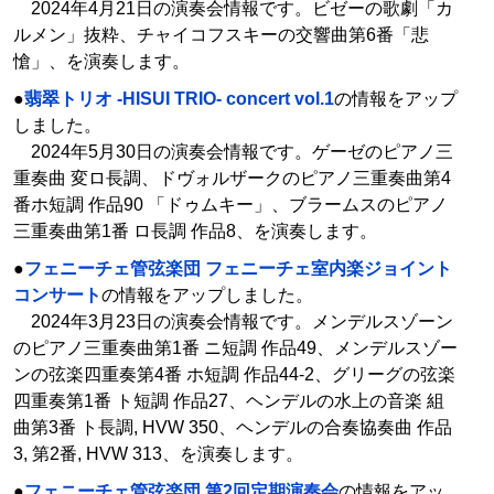
2024年4月21日の演奏会情報です。ビゼーの歌劇「カ
ルメン」抜粋、チャイコフスキーの交響曲第6番「悲
愴」、を演奏します。
●
翡翠トリオ -HISUI TRIO- concert vol.1
の情報をアップ
しました。
2024年5月30日の演奏会情報です。ゲーゼのピアノ三
重奏曲 変ロ長調、ドヴォルザークのピアノ三重奏曲第4
番ホ短調 作品90 「ドゥムキー」、ブラームスのピアノ
三重奏曲第1番 ロ長調 作品8、を演奏します。
●
フェニーチェ管弦楽団 フェニーチェ室内楽ジョイント
コンサート
の情報をアップしました。
2024年3月23日の演奏会情報です。メンデルスゾーン
のピアノ三重奏曲第1番 ニ短調 作品49、メンデルスゾー
ンの弦楽四重奏第4番 ホ短調 作品44-2、グリーグの弦楽
四重奏第1番 ト短調 作品27、ヘンデルの水上の音楽 組
曲第3番 ト長調, HVW 350、ヘンデルの合奏協奏曲 作品
3, 第2番, HVW 313、を演奏します。
●
フェニーチェ管弦楽団 第2回定期演奏会
の情報をアッ