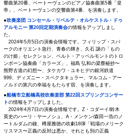
響曲第20番、ベートーヴェンのピアノ協奏曲第5番「皇
帝」、ベートーヴェンの交響曲第4番、を演奏します。
●
吹奏楽団 コンセール・リベルテ・オルケストル・ドゥ
アルモニー 第20回定期演奏会
の情報をアップしまし
た。
2024年5月5日の演奏会情報です。フィリップ・スパ
ークのオリエント急行、青春の輝き、久石 譲の「もの
のけ姫」セレクション、ベルト・アッペルモントのトロ
ンボーン協奏曲「カラーズ」、福島 弘和の梁塵秘抄〜
熊野古道の幻想〜、タケカワ・ユキヒデの銀河鉄道
999、ディズニー・スペクタキュラー、マルコム・アー
ノルドの第六の幸福をもたらす宿、を演奏します。
●
船橋市立船橋高校吹奏楽部 第22回スプリングコンサー
ト
の情報をアップしました。
2024年4月7日の演奏会情報です。Z・コダーイ/鈴木
英史のハーリ・ヤーノシュ、A・メンケン/森田一浩のノ
ートルダムの鐘、樽屋雅徳の吹劇18弾「戦場のメリーク
リスマス〜正義の反対は悪か、それとも別の正義