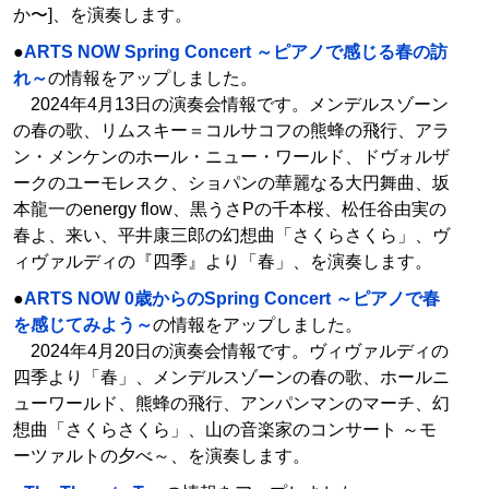
か〜]、を演奏します。
●
ARTS NOW Spring Concert ～ピアノで感じる春の訪
れ～
の情報をアップしました。
2024年4月13日の演奏会情報です。メンデルスゾーン
の春の歌、リムスキー＝コルサコフの熊蜂の飛行、アラ
ン・メンケンのホール・ニュー・ワールド、ドヴォルザ
ークのユーモレスク、ショパンの華麗なる大円舞曲、坂
本龍一のenergy flow、黒うさPの千本桜、松任谷由実の
春よ、来い、平井康三郎の幻想曲「さくらさくら」、ヴ
ィヴァルディの『四季』より「春」、を演奏します。
●
ARTS NOW 0歳からのSpring Concert ～ピアノで春
を感じてみよう～
の情報をアップしました。
2024年4月20日の演奏会情報です。ヴィヴァルディの
四季より「春」、メンデルスゾーンの春の歌、ホールニ
ューワールド、熊蜂の飛行、アンパンマンのマーチ、幻
想曲「さくらさくら」、山の音楽家のコンサート ～モ
ーツァルトの夕べ～、を演奏します。