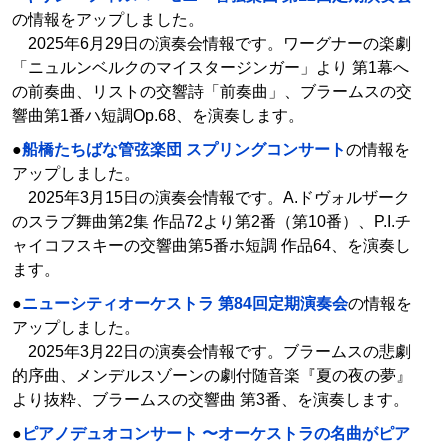
の情報をアップしました。
2025年6月29日の演奏会情報です。ワーグナーの楽劇
「ニュルンベルクのマイスタージンガー」より 第1幕へ
の前奏曲、リストの交響詩「前奏曲」、ブラームスの交
響曲第1番ハ短調Op.68、を演奏します。
●
船橋たちばな管弦楽団 スプリングコンサート
の情報を
アップしました。
2025年3月15日の演奏会情報です。A.ドヴォルザーク
のスラブ舞曲第2集 作品72より第2番（第10番）、P.I.チ
ャイコフスキーの交響曲第5番ホ短調 作品64、を演奏し
ます。
●
ニューシティオーケストラ 第84回定期演奏会
の情報を
アップしました。
2025年3月22日の演奏会情報です。ブラームスの悲劇
的序曲、メンデルスゾーンの劇付随音楽『夏の夜の夢』
より抜粋、ブラームスの交響曲 第3番、を演奏します。
●
ピアノデュオコンサート 〜オーケストラの名曲がピア