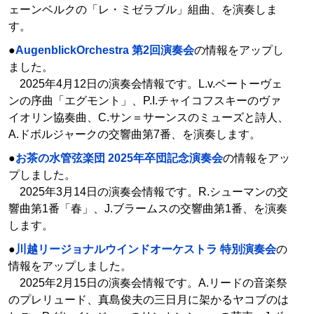
ェーンベルクの「レ・ミゼラブル」組曲、を演奏しま
す。
●
AugenblickOrchestra 第2回演奏会
の情報をアップし
ました。
2025年4月12日の演奏会情報です。L.v.ベートーヴェ
ンの序曲「エグモント」、P.I.チャイコフスキーのヴァ
イオリン協奏曲、C.サン＝サーンスのミューズと詩人、
A.ドボルジャークの交響曲第7番、を演奏します。
●
お茶の水管弦楽団 2025年卒団記念演奏会
の情報をアッ
プしました。
2025年3月14日の演奏会情報です。R.シューマンの交
響曲第1番「春」、J.ブラームスの交響曲第1番、を演奏
します。
●
川越リージョナルウインドオーケストラ 特別演奏会
の
情報をアップしました。
2025年2月15日の演奏会情報です。A.リードの音楽祭
のプレリュード、真島俊夫の三日月に架かるヤコブのは