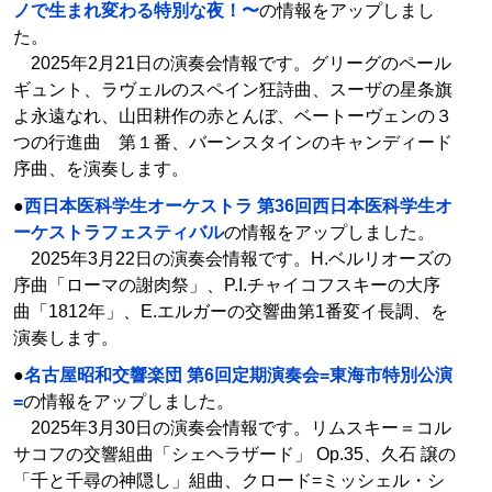
ノで生まれ変わる特別な夜！〜
の情報をアップしまし
た。
2025年2月21日の演奏会情報です。グリーグのペール
ギュント、ラヴェルのスペイン狂詩曲、スーザの星条旗
よ永遠なれ、山田耕作の赤とんぼ、ベートーヴェンの３
つの行進曲 第１番、バーンスタインのキャンディード
序曲、を演奏します。
●
西日本医科学生オーケストラ 第36回西日本医科学生オ
ーケストラフェスティバル
の情報をアップしました。
2025年3月22日の演奏会情報です。H.ベルリオーズの
序曲「ローマの謝肉祭」、P.I.チャイコフスキーの大序
曲「1812年」、E.エルガーの交響曲第1番変イ長調、を
演奏します。
●
名古屋昭和交響楽団 第6回定期演奏会=東海市特別公演
=
の情報をアップしました。
2025年3月30日の演奏会情報です。リムスキー＝コル
サコフの交響組曲「シェヘラザード」 Op.35、久石 譲の
「千と千尋の神隠し」組曲、クロード=ミッシェル・シ