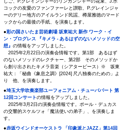
しご、P.グレインジャーのリンカンシャーの花束、J.ボ
コックの友愛のファンファーレと讃歌、P.グレインジャ
ーのデリー地方のアイルランド民謡、樽屋雅徳のマード
ックからの最後の手紙、を演奏します。
●
彩の国さいたま芸術劇場 坂東祐大 新作 ワーク・イ
ン・プログレス 『キメラ - あるはずのないメソッドの空
想』
の情報をアップしました。
2025年2月22日の演奏会情報です。第1部 あるはず
のないメソッドのレクチャー、第2部 そのメソッドか
ら創り出されたキメラ音楽（シアターピース）※ 坂東
祐大：「秘曲《象息之調》[2024] 尺八独奏のための」よ
り 他、を演奏します。
●
埼玉大学吹奏楽部ユーフォニアム・チューバパート 第
12回コンサート
の情報をアップしました。
2025年3月2日の演奏会情報です。ポール・デュカス
の交響的スケルツォ「魔法使いの弟子」、を演奏しま
す。
●
赤坂ウインドオーケストラ 「印象派とJAZZ」第14回