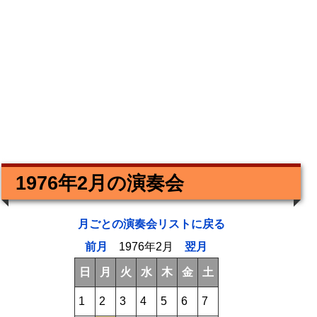
1976年2月の演奏会
月ごとの演奏会リストに戻る
前月
1976年2月
翌月
日
月
火
水
木
金
土
1
2
3
4
5
6
7