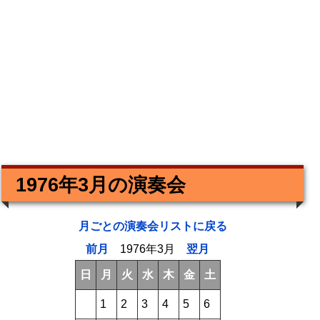
1976年3月の演奏会
月ごとの演奏会リストに戻る
前月
1976年3月
翌月
日
月
火
水
木
金
土
1
2
3
4
5
6