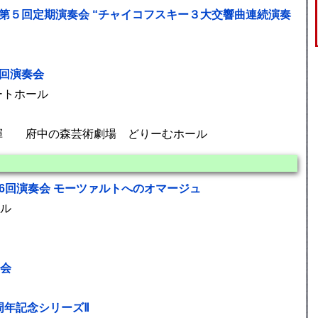
第５回定期演奏会 “チャイコフスキー３大交響曲連続演奏
３回演奏会
ートホール
指揮 府中の森芸術劇場 どりーむホール
6回演奏会 モーツァルトへのオマージュ
ル
奏会
 周年記念シリーズⅡ