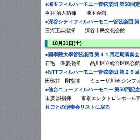
●埼玉フィルハーモニー管弦楽団 第58回
今井 治人指揮 埼玉会館
●深谷シティフィルハーモニー管弦楽団 
三河正典指揮 深谷市民文化会館
10月31日(土)
●國學院大學管弦楽団 第４１回定期演奏会
石毛 保彦指揮 品川区立総合区民会館
●NTTフィルハーモニー管弦楽団 第２６
田部井 剛指揮 ミューザ川崎 シンフ
●仙台ニューフィルハーモニー 第50回記
末廣 誠指揮 東京エレクトロンホール
月ごとの演奏会リストに戻る