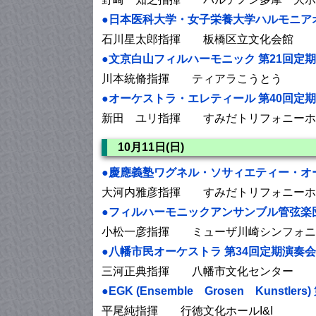
●日本医科大学・女子栄養大学ハルモニアオ
石川星太郎指揮 板橋区立文化会館
●文京白山フィルハーモニック 第21回定
川本統脩指揮 ティアラこうとう
●オーケストラ・エレティール 第40回定
新田 ユリ指揮 すみだトリフォニーホ
10月11日(日)
●慶應義塾ワグネル・ソサィエティー・オー
大河内雅彦指揮 すみだトリフォニーホ
●フィルハーモニックアンサンブル管弦楽団
小松一彦指揮 ミューザ川崎シンフォニ
●八幡市民オーケストラ 第34回定期演奏会
三河正典指揮 八幡市文化センター
●EGK (Ensemble Grosen Kunstler
平尾純指揮 行徳文化ホールI&I