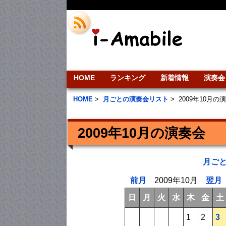
HOME
ランキング
新着情報
演奏会
HOME
>
月ごとの演奏会リスト
>
2009年10月の
2009年10月の演奏会
月ご
前月
2009年10月
翌月
日
月
火
水
木
金
土
1
2
3