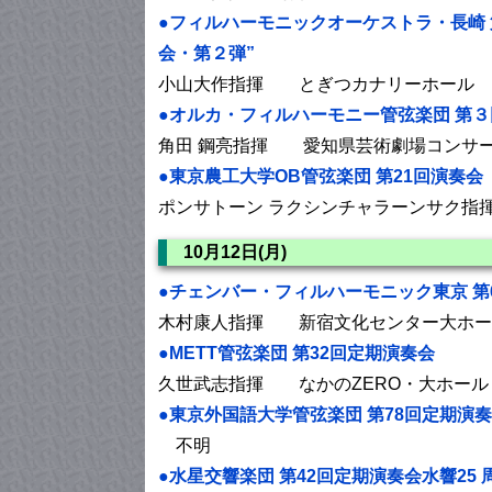
●フィルハーモニックオーケストラ・長崎 
会・第２弾”
小山大作指揮 とぎつカナリーホール
●オルカ・フィルハーモニー管弦楽団 第
角田 鋼亮指揮 愛知県芸術劇場コンサ
●東京農工大学OB管弦楽団 第21回演奏会
ポンサトーン ラクシンチャラーンサク
10月12日(月)
●チェンバー・フィルハーモニック東京 第
木村康人指揮 新宿文化センター大ホー
●METT管弦楽団 第32回定期演奏会
久世武志指揮 なかのZERO・大ホール
●東京外国語大学管弦楽団 第78回定期演
不明
●水星交響楽団 第42回定期演奏会水響25