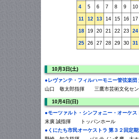
4
5
6
7
8
9
10
11
12
13
14
15
16
17
18
19
20
21
22
23
24
25
26
27
28
29
30
31
10月3日(土)
●レヴァンテ・フィルハーモニー管弦楽団
山口 敬太郎指揮 三鷹市芸術文化セン
10月4日(日)
●モーツァルト・シンフォニー・オーケス
末廣 誠指揮 トッパンホール
●くにたち市民オーケストラ 第３２回定
野崎 知之指揮 パルテノン多摩 大ホ