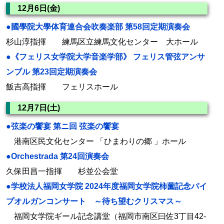
12月6日(金)
●國學院大學体育連合会吹奏楽部 第58回定期演奏会
杉山淳指揮 練馬区立練馬文化センター 大ホール
●《フェリス女学院大学音楽学部》 フェリス管弦アンサ
ンブル 第23回定期演奏会
飯吉高指揮 フェリスホール
12月7日(土)
●弦楽の饗宴 第ニ回 弦楽の饗宴
港南区民文化センター 「ひまわりの郷 」ホール
●Orchestrada 第24回演奏会
久保田昌一指揮 杉並公会堂
●学校法人福岡女学院 2024年度福岡女学院柿薗記念パイ
プオルガンコンサート ～待ち望むクリスマス～
福岡女学院ギール記念講堂（福岡市南区曰佐3丁目42-