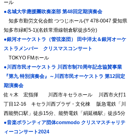
ール
●名城大学應援團吹奏楽部 第48回定期演奏会
知多市勤労文化会館 つつじホール(〒478-0047 愛知県
知多市緑町5-1)(名鉄常滑線朝倉駅徒歩5分)
●銀河オーケストラ（管弦楽団） 田中洋太＆銀河オーケ
ストラメンバー クリスマスコンサート
TOKYO FMホール
●川西市民オーケストラ 川西市制70周年記念協賛事業
『第九 特別演奏会』～川西市民オーケストラ 第12回定
期演奏会
佐々木 宏指揮 川西市キセラホール 川西市火打1
丁目12-16 キセラ川西プラザ・文化棟 阪急電鉄「川
西能勢口駅」徒歩15分、能勢電鉄「絹延橋駅」徒歩5分
●音楽ボランティア団体commodo クリスマスチャリテ
ィーコンサート2024