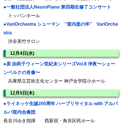
●一般社団法人NeuroPiano 第四期生修了コンサート
トッパンホール
●VariOrchestra シューマン ”室内楽の年” VariOrche
stra
渋谷美竹サロン
12月4日(水)
●原 由莉子ウィーン世紀末シリーズVol.8 浄夜〜シェー
ンベルクの肖像〜
兵庫県立芸術文化センター 神戸女学院小ホール
12月5日(木)
●ライネッケ生誕200周年 ハープリサイタル with アルパ
ルパ室内合奏団
長谷川ゆき指揮 西新宿・角筈区民ホール