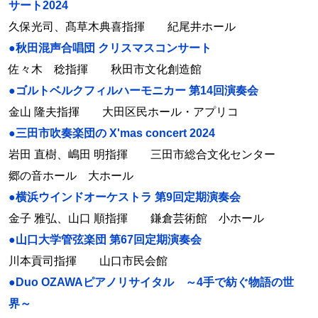
サート2024
久保光司、髙草木典喜指揮 紀尾井ホール
●秋田混声合唱団 クリスマスコンサート
佐々木 稔指揮 秋田市文化創造館
●ゴルトベルクフィルハーモニカー 第14回演奏会
金山 隆夫指揮 大田区民ホール・アプリコ
●三田市吹奏楽団の X'mas concert 2024
岩田 直樹、嶋田 明指揮 三田市総合文化センター
郷の音ホール 大ホール
●横浜ウインドオーケストラ 第9回定期演奏会
金子 雅弘、山口 順指揮 鎌倉芸術館 小ホール
●山口大学管弦楽団 第67回定期演奏会
川本貢司指揮 山口市民会館
●Duo OZAWAピアノリサイタル ～4手で紡ぐ物語の世
界～