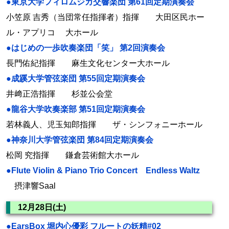
●東京大学フィロムジカ交響楽団 第61回定期演奏会
小笠原 吉秀（当団常任指揮者）指揮 大田区民ホー
ル・アプリコ 大ホール
●はじめの一歩吹奏楽団「笑」 第2回演奏会
長門佑紀指揮 麻生文化センター大ホール
●成蹊大学管弦楽団 第55回定期演奏会
井﨑正浩指揮 杉並公会堂
●龍谷大学吹奏楽部 第51回定期演奏会
若林義人、児玉知郎指揮 ザ・シンフォニーホール
●神奈川大学管弦楽団 第84回定期演奏会
松岡 究指揮 鎌倉芸術館大ホール
●Flute Violin & Piano Trio Concert Endless Waltz
摂津響Saal
12月28日(土)
●EarsBox 堀内心優彩 フルートの妖精#02