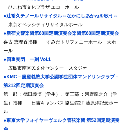
ひこね市文化プラザ エコーホール
●辻裕久テノールリサイタル～なかにしあかねを歌う～
東京オペラシティリサイタルホール
●新宿交響楽団第68回定期演奏会楽団第68回定期演奏会
喜古 恵理香指揮 すみだトリフォニーホール 大ホ
ール
●四重奏団 一刻 Vol.1
広島市南区民文化センター スタジオ
●KMC－慶應義塾大学公認学生団体マンドリンクラブ－
第212回定期演奏会
第一部 ：德田義博（学生）、第三部 ：河野龍之介（学
生）指揮 日吉キャンパス 協生館2F 藤原洋記念ホー
ル
●東京大学フォイヤーヴェルク管弦楽団 第52回定期演奏
会