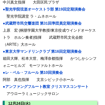
中川真文指揮 大田区民プラザ
●聖光学院弦楽オーケストラ部 第19回定期演奏会
聖光学院講堂 ラ・ムネホール
●武蔵野市民交響楽団 第31回準団員定期演奏会
上原 宏 (桐朋学園大学教授/東京佼成ウインドオーケス
トラ ホルン奏者)指揮 武蔵野市民文化会館
（ARTE）大ホール
●東京大学マンドリンクラブ 第16回定期演奏会
箱田大輝、松本大世、梅澤奈都指揮 かつしかシンフ
ォニーヒルズ モーツァルトホール
●レ・ベル・フルール 第10回演奏会
阿部 真也指揮 文京シビック小ホール
●アンファングフルート教室 クリスマスコンサート
アウローラミュージックサロン
12月24日(火)