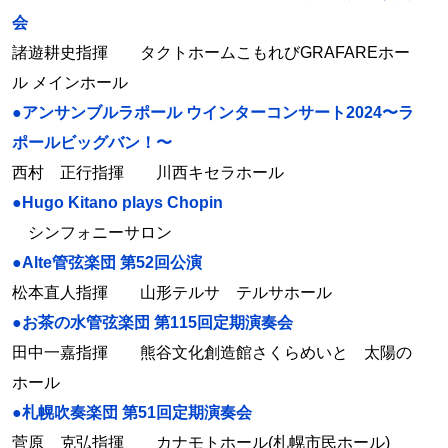
会
諸遊耕史指揮 タクトホームこもれびGRAFAREホー
ル メインホール
●アンサンブルラポール ウインターコンサート2024〜ラ
ポールビッグバン！〜
西村 正行指揮 川西キセラホール
●Hugo Kitano plays Chopin
シンフォニーサロン
●Alte管弦楽団 第52回公演
松本直人指揮 山形テルサ テルサホール
●お茶の水管弦楽団 第115回定期演奏会
田中一嘉指揮 熊谷文化創造館さくらめいと 太陽の
ホール
●札幌吹奏楽団 第51回定期演奏会
菅原 克弘指揮 カナモトホール(札幌市民ホール)