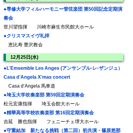
●専修大学フィルハーモニー管弦楽団 第50回記念定期演
奏会
世川望指揮 川崎市麻生市民館大ホール
●クリスマスイヴ礼拝
恵比寿 豊沢教会
12月25日(水)
●L’Emsemble Les Anges (アンサンブル◦レ◦ザンジュ）
Casa d’Angela X’mas concert
Casa d’Angela 馬車道
●埼玉大学吹奏楽部 第59回定期演奏会
松元宏康指揮 埼玉会館大ホール
●精華高等学校吹奏楽部 第16回定期演奏会
吉延 勝也指揮 フェニーチェ堺大ホール
●守重結加 新たなる挑戦（第二回）初共演・篠原悠那