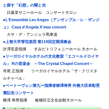
と探す「幻想」の闇と光
日暮里サニーホール コンサートサロン
●L‘Emsemble Les Anges（アンサンブル・レ・ザンジ
ュ） Casa d‘Angela X’mas concert
カサ・デ・アンジェラ馬車道
●上智大学管弦楽団 第119回定期演奏会
汐澤安彦指揮 すみだトリフォニーホール 大ホール
●リーガロイヤルホテルの文化教室「エコールドロイヤ
ル」 Rの音楽会 ～The Crystal Chapel Concert～
寺尾 正指揮 リーガロイヤルホテル「ザ・クリスタ
ルチャペル」
●ベートーヴェン第九〜指揮者柳澤寿男 外務大臣表彰受
賞記念コンサート
柳澤 寿男指揮 板橋区立文化会館大ホール