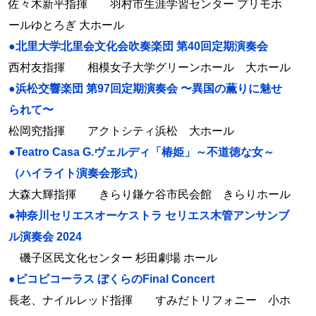
佐々木新平指揮 羽村市生涯学習センター プリモホ
ールゆとろぎ 大ホール
●北里大学北里会文化会吹奏楽団 第40回定期演奏会
西村友指揮 相模女子大学グリーンホール 大ホール
●浜松交響楽団 第97回定期演奏会 〜異国の薫りに魅せ
られて〜
松岡究指揮 アクトシティ浜松 大ホール
●Teatro Casa G.ヴェルディ「椿姫」～不道徳な女～
（ハイライト演奏会形式）
大森大輝指揮 きらり鎌ケ谷市民会館 きらりホール
●神奈川セリエスオーケストラ セリエス木管アンサンブ
ル演奏会 2024
磯子区民文化センター 杉田劇場 ホール
●ピコピコーラス ぼくらのFinal Concert
長老、ナイルレッド指揮 すみだトリフォニー 小ホ