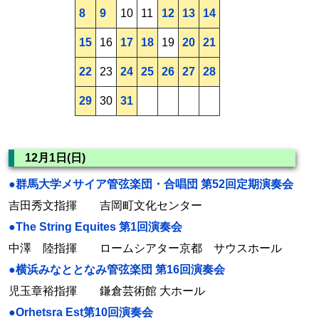
8
9
10
11
12
13
14
15
16
17
18
19
20
21
22
23
24
25
26
27
28
29
30
31
12月1日(日)
●群馬大学メサイア管弦楽団・合唱団 第52回定期演奏会
吉田秀文指揮 吉岡町文化センター
●The String Equites 第1回演奏会
中澤 陸指揮 ロームシアター京都 サウスホール
●横浜みなととなみ管弦楽団 第16回演奏会
児玉章裕指揮 鎌倉芸術館 大ホール
●Orhetsra Est第10回演奏会