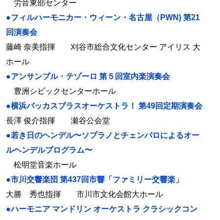
労音東部センター
●フィルハーモニカー・ウィーン・名古屋（PWN) 第21
回演奏会
藤崎 奈美指揮 刈谷市総合文化センター アイリス 大
ホール
●アンサンブル・テゾーロ 第５回室内楽演奏会
豊洲シビックセンターホール
●横浜バッカスブラスオーケストラ！ 第49回定期演奏会
長澤 俊介指揮 瀬谷公会堂
●若き日のヘンデル〜ソプラノとチェンバロによるオー
ルヘンデルプログラム〜
松明堂音楽ホール
●市川交響楽団 第437回市響「ファミリー交響楽」
大勝 秀也指揮 市川市文化会館大ホール
●ハーモニア マンドリン オーケストラ クラシックコン