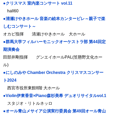
●クリスマス 室内楽コンサート vol.11
hall60
●清瀬けやきホール 音楽の絵本カンタービレ～親子で楽
しむコンサート～
オカピ指揮 清瀬けやきホール 大ホール
●群馬大学フィルハーモニックオーケストラ部 第44回定
期演奏会
田部井剛指揮 グンエイホールPAL(笠懸野文化ホー
ル)
●にしのみや Chamber Orchestra クリスマスコンサー
ト2024
西宮市役所東館8階 大ホール
●Violin伊東香音×Piano森杉美希 デュオリサイタルvol.1
スタジオ・リトルネッロ
●オール青山メサイア公演実行委員会 第49回オール青山