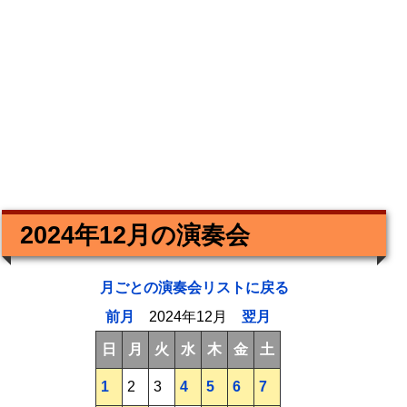
2024年12月の演奏会
月ごとの演奏会リストに戻る
前月
2024年12月
翌月
日
月
火
水
木
金
土
1
2
3
4
5
6
7