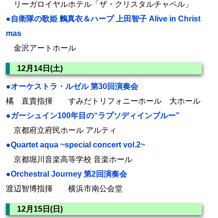
リーガロイヤルホテル「ザ・クリスタルチャペル」
●自衛隊の歌姫 鶫真衣＆ハープ 上田智子 Alive in Christ
mas
金沢アートホール
12月14日(土)
●オーケストラ・ルゼル 第30回演奏会
橘 直貴指揮 すみだトリフォニーホール 大ホール
●ガーシュイン100年目の“ラプソディインブルー”
京都府立府民ホール アルティ
●Quartet aqua ~special concert vol.2~
京都堀川音楽高等学校 音楽ホール
●Orchestral Journey 第2回演奏会
渡辺智博指揮 横浜市南公会堂
12月15日(日)