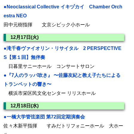
●Neoclassical Collective イキヅカイ Chamber Orch
estra NEO
田中元樹指揮 文京シビック小ホール
12月17日(火)
●滝千春ヴァイオリン・リサイタル 2 PERSPECTIVE
S【第１回】無伴奏
日暮里サニーホール コンサートサロン
●『7人のラッパ吹き』 〜佐藤友紀と教え子たちによる
トランペットの響き〜
横浜市栄区民文化センター リリスホール
12月18日(水)
●一橋大学管弦楽団 第72回定期演奏会
佐々木新平指揮 すみだトリフォニーホール 大ホー