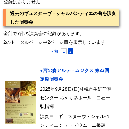
登録はありません
過去のギュスターヴ・シャルパンティエの曲を演奏
した演奏会
全部で7件の演奏会の記録があります。
2のトータルページ中2ページ目を表示しています。
« 前
1
2
●宮の森アルテ・ムジクス 第33回
定期演奏会
2025年9月28日(日)札幌市生涯学習
センター ちえりあホール 白石一
弘指揮
演奏曲 ギュスターヴ・シャルパ
ンティエ： テ・デウム ニ長調