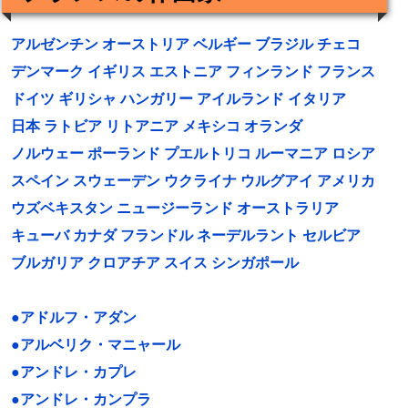
アルゼンチン
オーストリア
ベルギー
ブラジル
チェコ
デンマーク
イギリス
エストニア
フィンランド
フランス
ドイツ
ギリシャ
ハンガリー
アイルランド
イタリア
日本
ラトビア
リトアニア
メキシコ
オランダ
ノルウェー
ポーランド
プエルトリコ
ルーマニア
ロシア
スペイン
スウェーデン
ウクライナ
ウルグアイ
アメリカ
ウズベキスタン
ニュージーランド
オーストラリア
キューバ
カナダ
フランドル
ネーデルラント
セルビア
ブルガリア
クロアチア
スイス
シンガポール
●アドルフ・アダン
●アルベリク・マニャール
●アンドレ・カプレ
●アンドレ・カンプラ