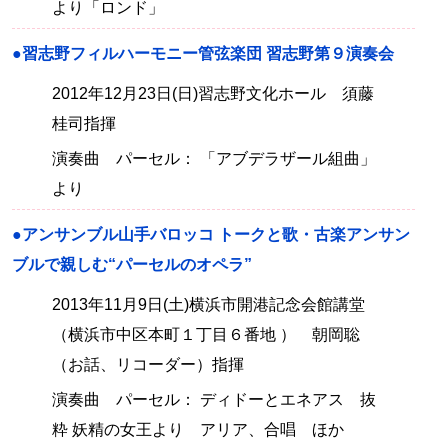
より「ロンド」
●習志野フィルハーモニー管弦楽団 習志野第９演奏会
2012年12月23日(日)習志野文化ホール 須藤
桂司指揮
演奏曲 パーセル： 「アブデラザール組曲」
より
●アンサンブル山手バロッコ トークと歌・古楽アンサン
ブルで親しむ“パーセルのオペラ”
2013年11月9日(土)横浜市開港記念会館講堂
（横浜市中区本町１丁目６番地 ） 朝岡聡
（お話、リコーダー）指揮
演奏曲 パーセル： ディドーとエネアス 抜
粋 妖精の女王より アリア、合唱 ほか