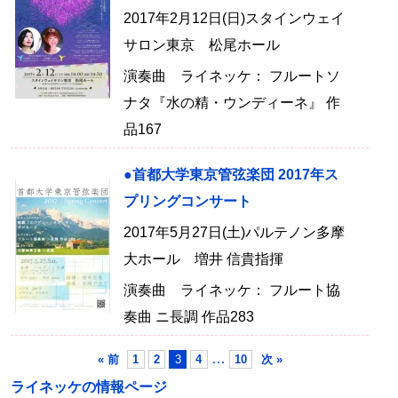
2017年2月12日(日)スタインウェイ
サロン東京 松尾ホール
演奏曲 ライネッケ： フルートソ
ナタ『水の精・ウンディーネ』 作
品167
●首都大学東京管弦楽団 2017年ス
プリングコンサート
2017年5月27日(土)パルテノン多摩
大ホール 増井 信貴指揮
演奏曲 ライネッケ： フルート協
奏曲 ニ長調 作品283
…
« 前
1
2
3
4
10
次 »
ライネッケの情報ページ