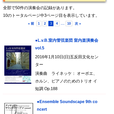
全部で50件の演奏会の記録があります。
10のトータルページ中3ページ目を表示しています。
…
« 前
1
2
3
4
10
次 »
●L.v.B.室内管弦楽団 室内楽演奏会
vol.5
2016年1月10日(日)五反田文化セン
ター
演奏曲 ライネッケ： オーボエ、
ホルン、ピアノのためのトリオ イ
短調 Op.188
●Ensemble Soundscape 9th co
ncert