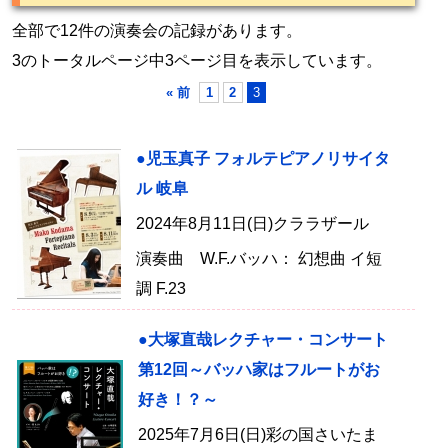
全部で12件の演奏会の記録があります。
3のトータルページ中3ページ目を表示しています。
« 前
1
2
3
●児玉真子 フォルテピアノリサイタ
ル 岐阜
2024年8月11日(日)クララザール
演奏曲 W.F.バッハ： 幻想曲 イ短
調 F.23
●大塚直哉レクチャー・コンサート
第12回～バッハ家はフルートがお
好き！？～
2025年7月6日(日)彩の国さいたま