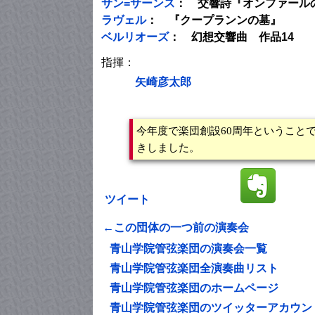
サン=サーンス
： 交響詩『オンファールの
ラヴェル
： 『クープランンの墓』
ベルリオーズ
： 幻想交響曲 作品14
指揮：
矢崎彦太郎
今年度で楽団創設60周年ということ
きしました。
ツイート
←この団体の一つ前の演奏会
青山学院管弦楽団の演奏会一覧
青山学院管弦楽団全演奏曲リスト
青山学院管弦楽団のホームページ
青山学院管弦楽団のツイッターアカウン