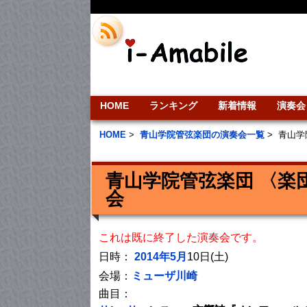
HOME
ランキング
新着情報
演奏会
HOME
>
青山学院管弦楽団の演奏会一覧
>
青山学
青山学院管弦楽団 〈楽
会
これは既に終了した演奏会です。
日時：
2014年5月
10日(土)
会場：
ミューザ川崎
曲目：