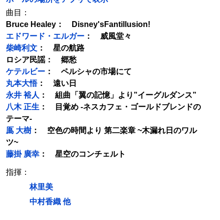
曲目：
Bruce Healey： Disney'sFantillusion!
エドワード・エルガー
： 威風堂々
柴崎利文
： 星の航路
ロシア民謡： 郷愁
ケテルビー
： ペルシャの市場にて
丸本大悟
： 遠い日
永井 裕人
： 組曲「翼の記憶」より”イーグルダンス”
八木 正生
： 目覚め -ネスカフェ・ゴールドブレンドの
テーマ-
鳫 大樹
： 空色の時間より 第二楽章 ~木漏れ日のワル
ツ~
藤掛 廣幸
： 星空のコンチェルト
指揮：
林里美
中村香織 他