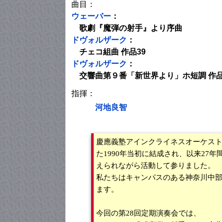
曲目：
ウェーバー
：
歌劇『魔弾の射手』より序曲
ドヴォルザーク
：
チェコ組曲 作品39
ドヴォルザーク
：
交響曲第９番「新世界より」ホ短調 作品
指揮：
河地良智
慶應義塾アインクライネスオーケスト
た1990年当初に結成され、以来27
えられながら活動して参りました。
私たちはキャンパスのある神奈川中部
ます。
今回の第28回定期演奏会では、