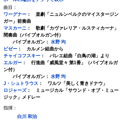
曲目：
ワーグナー
： 楽劇「ニュルンベルクのマイスタージン
ガー」前奏曲
マスカーニ
： 歌劇「カヴァレリア・ルスティカーナ」
間奏曲（パイプオルガン付）
パイプオルガン：
水野 均
ビゼー
： カルメン組曲から
チャイコフスキー
： バレエ組曲「白鳥の湖」より
エルガー
： 行進曲「威風堂々 第1番」（パイプオルガ
ン付）
パイプオルガン：
水野 均
J・シュトラウス
： ワルツ「美しく青きドナウ」
ロジャーズ
： ミュージカル「サウンド・オブ・ミュー
ジック」メドレー
指揮：
白川 和治