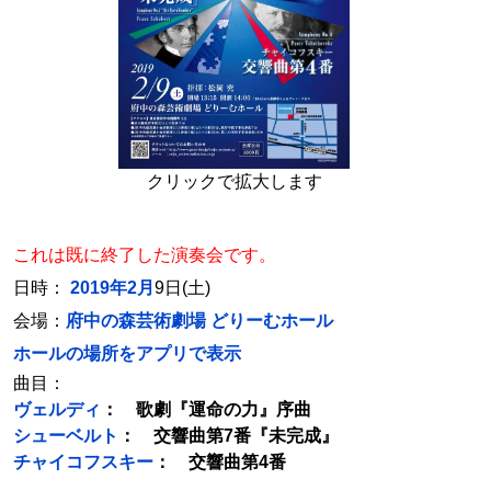
クリックで拡大します
これは既に終了した演奏会です。
日時：
2019年2月
9日(土)
会場：
府中の森芸術劇場 どりーむホール
ホールの場所をアプリで表示
曲目：
ヴェルディ
： 歌劇『運命の力』序曲
シューベルト
： 交響曲第7番『未完成』
チャイコフスキー
： 交響曲第4番