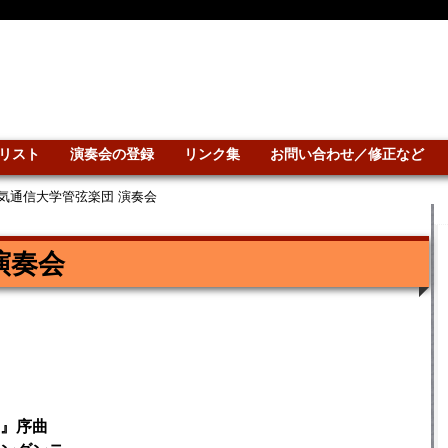
リスト
演奏会の登録
リンク集
お問い合わせ／修正など
気通信大学管弦楽団 演奏会
演奏会
』序曲