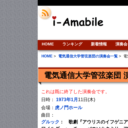
HOME
ランキング
新着情報
演奏会
HOME
>
電気通信大学管弦楽団の演奏会一覧
>
電
電気通信大学管弦楽団 
これは既に終了した演奏会です。
日時：
1973年1月
11日(木)
会場：
虎ノ門ホール
曲目：
グルック
： 歌劇『アウリスのイフゲニア