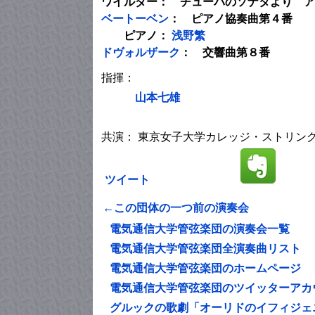
ワイルダー： チューバのソナタより ア
ベートーベン
： ピアノ協奏曲第４番
ピアノ：
浅野繁
ドヴォルザーク
： 交響曲第８番
指揮：
山本七雄
共演： 東京女子大学カレッジ・ストリン
ツイート
←この団体の一つ前の演奏会
電気通信大学管弦楽団の演奏会一覧
電気通信大学管弦楽団全演奏曲リスト
電気通信大学管弦楽団のホームページ
電気通信大学管弦楽団のツイッターアカ
グルックの歌劇「オーリドのイフィジェ