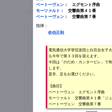
ベートーヴェン
： エグモント序曲
モーツァルト
： 交響曲第４１番
ベートーヴェン
： 交響曲第７番
指揮：
佐伯正則
電気通信大学管弦楽団と白百合女子
も今年で第３３回を迎えます。
今回は「のだめ・カンタービレ」で
します。
是非、足をお運びください。
【曲目】
ベートーヴェン エグモント序曲
モーツァルト 交響曲第４１番「ジ
ベートーヴェン 交響曲第７番