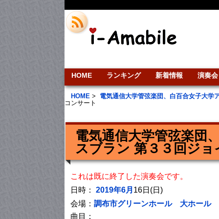
HOME
ランキング
新着情報
演奏会
HOME
>
電気通信大学管弦楽団、白百合女子大学
コンサート
電気通信大学管弦楽団
スブラン 第３３回ジョ
これは既に終了した演奏会です。
日時：
2019年6月
16日(日)
会場：
調布市グリーンホール 大ホール
曲目：