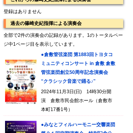
登録はありません
過去の篠崎史紀指揮による演奏会
全部で2件の演奏会の記録があります。1のトータルペー
ジ中1ページ目を表示しています。
●倉敷管弦楽団 第1883回トヨタコ
ミュニティコンサート in 倉敷 倉敷
管弦楽団創立50周年記念演奏会
“クラシック音楽で踊る♪”
2024年11月3日(日) 14時30分開
演 倉敷市民会館ホール（倉敷市
本町17番1号）
●みなとフィルハーモニー交響楽団