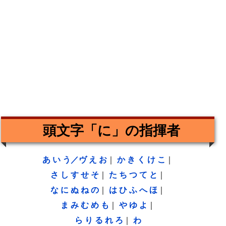
頭文字「に」の指揮者
あ
い
う／ヴ
え
お
｜
か
き
く
け
こ
｜
さ
し
す
せ
そ
｜
た
ち
つ
て
と
｜
な
に
ぬ
ね
の
｜
は
ひ
ふ
へ
ほ
｜
ま
み
む
め
も
｜
や
ゆ
よ
｜
ら
り
る
れ
ろ
｜
わ