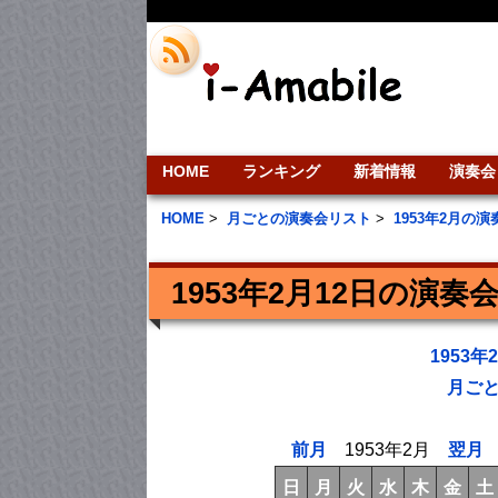
HOME
ランキング
新着情報
演奏会
HOME
>
月ごとの演奏会リスト
>
1953年2月の
1953年2月12日の演奏
1953
月ご
前月
1953年2月
翌月
日
月
火
水
木
金
土