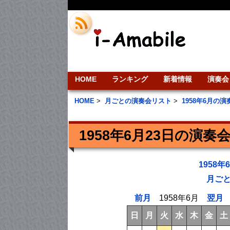
HOME
ランキング
新着情報
演奏会
HOME
>
月ごとの演奏会リスト
>
1958年6月の
1958年6月23日の演奏
1958
月ご
前月
1958年6月
翌月
日
月
火
水
木
金
土